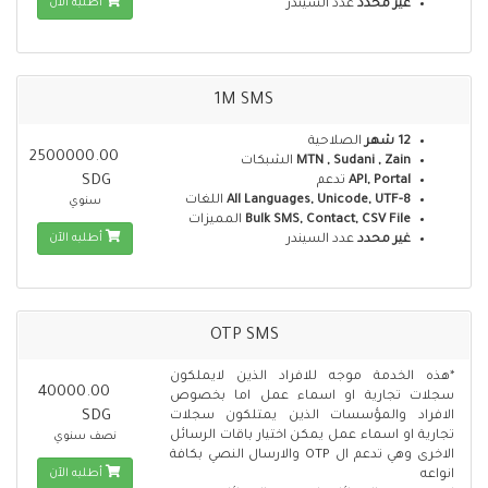
أطلبه الآن
غير محدد
عدد السيندر
1M SMS
12 شهر
الصلاحية
2500000.00
MTN , Sudani , Zain
الشبكات
SDG
API, Portal
تدعم
All Languages, Unicode, UTF-8
اللغات
سنوي
Bulk SMS, Contact, CSV File
المميزات
أطلبه الآن
غير محدد
عدد السيندر
OTP SMS
*هذه الخدمة موجه للافراد الذين لايملكون
40000.00
سجلات تجارية او اسماء عمل اما بخصوص
SDG
الافراد والمؤسسات الذين يمتلكون سجلات
تجارية او اسماء عمل يمكن اختيار باقات الرسائل
نصف سنوي
الاخرى وهي تدعم ال OTP والارسال النصي بكافة
أطلبه الآن
انواعه