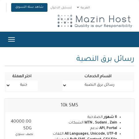
شاهد سلة التسوق
العربية
تسجيل الدخول
Toggle
gation
رسائل برق النصية
اقسام الخدمات
اختر العملة
10k SMS
6 شهور
الصلاحية
40000.00
MTN , Sudani , Zain
الشبكات
SDG
API, Portal
تدعم
All Languages, Unicode, UTF-8
اللغات
نصف سنوي