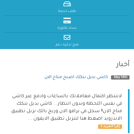
طلب خدمة
سداد فاتورة
فتح تذكرة دعم
أخبار
كاشي بديل بنكك اصبح متاح الان
May 14th
لاتنتظر اكتمال معاملاتك بالساعات وادفع عبر كاشي
في نفس اللحظة وبدون انتظار... كاشي بديل بنكك
متاح الان!! سجل في برافو الان وريح بالك نزبل تطبيق
الاندرويد اضغط هنا لتنزبل تطبيق الايفون ...
إقرأ المزيد »