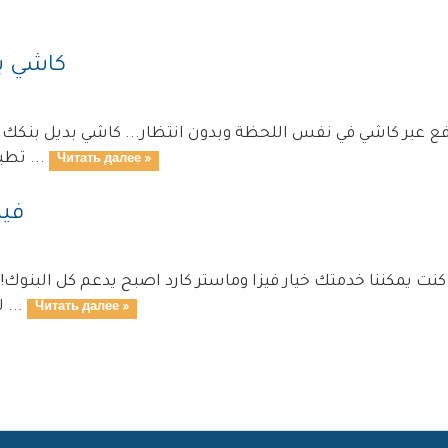
كاشي ب
ع عبر كاشي في نفس اللحظة وبدون انتظار... كاشي بديل بنكك مت
تطبيق الاندرويد اضغط هنا لتنزبل تطبيق الايفون ...
Читать далее »
فيز
نت يمكننا خدمتك خيار فيزا وماستر كارد اصبح يدعم كل البنوك!! عند انتقالك لاي فاتور
لك زر السداد وتحته مباشرة خيار حفظ البطاقة ...
Читать далее »