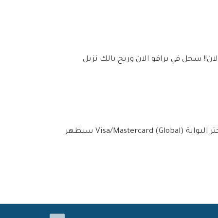
ن!! سجل في برافو الان وريح بالك نزبل
الان اينما كنت يمكننا خدمتك خيار فيزا وماستر كارد اصبح يدعم كل البنوك!! عند انتقالك لاي فاتورة قم بالتالي: اختر البوابة Visa/Mastercard (Global) سيظهر