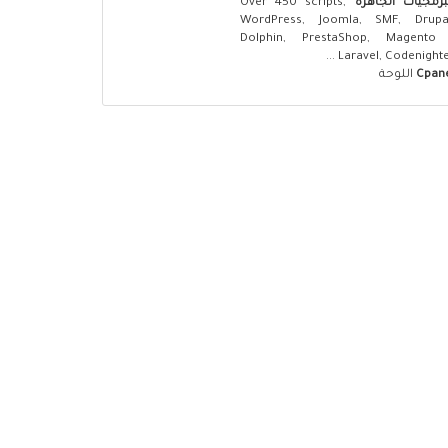
برمجيات الجاهزة
Over 450 scripts,
WordPress, Joomla, SMF, Drupal
Dolphin, PrestaShop, Magento 
Laravel, Codenighter .
Cpan
اللوحة