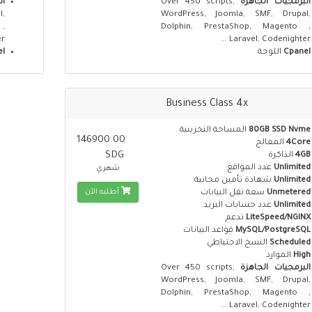
البرمجيات الجاهزة
Over 450 scripts,
ال
,
WordPress, Joomla, SMF, Drupal,
,
Dolphin, PrestaShop, Magento ,
..
Laravel, Codenighter ...
Cpanel
اللوحة
el
Business Class 4x
80GB SSD Nvme
المساحة التخزينية
146900.00
4Core
المعالج
SDG
4GB
الذاكرة
Unlimited
عدد المواقع
شهري
Unlimited
شهادة تأمين مجانية
أطلبه الآن
Unmetered
سعة نقل البيانات
Unlimited
عدد حسابات البريد
LiteSpeed/NGINX
تدعم
MySQL/PostgreSQL
قواعد البيانات
Scheduled
النسخ الاحتياطي
High
الموارد
البرمجيات الجاهزة
Over 450 scripts,
WordPress, Joomla, SMF, Drupal,
Dolphin, PrestaShop, Magento ,
Laravel, Codenighter ...