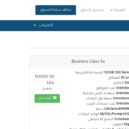
شاهد سلة التسوق
العربية
تسجيل الدخول
الحساب
Business Class 6x
120GB SSD Nv
المساحة التخزينية
167600.00
6Cor
المعالج
SDG
6G
الذاكرة
Unlimit
عدد المواقع
شهري
Unlimit
شهادة تأمين مجانية
أطلبه الآن
Unmetere
سعة نقل البيانات
Unlimit
عدد حسابات البريد
LiteSpeed/NGI
تدعم
MySQL/PostgreSQ
قواعد البيانات
Schedul
النسخ الاحتياطي
Hi
الموارد