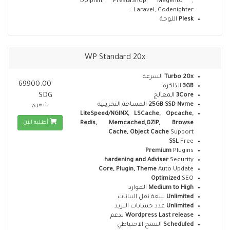
Dolphin, PrestaShop, Magento ,
Laravel, Codenighter ...
اللوحة
Plesk
WP Standard 20x
السرعة
Turbo 20x
69900.00
الذاكرة
3GB
SDG
المعالج
3Core
المساحة التخزينية
25GB SSD Nvme
شهري
LiteSpeed/NGINX, LSCache, Opcache,
أطلبه الآن
Redis, Memcached,GZIP, Browse
Cache, Object Cache
Support
SSL
Free
Premium
Plugins
hardening and Adviser
Security
Core, Plugin, Theme
Auto Update
Optimized
SEO
الموارد
Medium to High
سعة نقل البيانات
Unlimited
عدد حسابات البريد
Unlimited
تدعم
Wordpress Last release
النسخ الاحتياطي
Scheduled