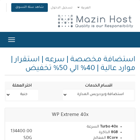
شاهد سلة التسوق
العربية
تسجيل الدخول
Toggle
gation
استضافة مخصصة | سرعه | استقرار |
موارد عالية | 40% الي 50% تخفيض
اقسام الخدمات
اختر العملة
WP Extreme 40x
السرعة
Turbo 40x
134400.00
الذاكرة
8GB
SDG
المعالج
8Core