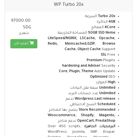
WP Turbo 20x
السرعة
Turbo 20x
97000.00
الذاكرة
4GB
SDG
المعالج
4Core
المساحة التخزينية
50GB SSD Nvme
شهري
LiteSpeed/NGINX, LSCache, Opcache,
أطلبه الآن
Redis, Memcached,GZIP, Browse
Cache, Object Cache
Support
SSL
Free
Premium
Plugins
hardening and Adviser
Security
Core, Plugin, Theme
Auto Update
Optimized
SEO
الموارد
High
سعة نقل البيانات
Unlimited
عدد حسابات البريد
Unlimited
تدعم
Wordpress Last release
النسخ الاحتياطي
Scheduled
ينصح بها للمتاجر
Store Recommended
Woocommerce, Shopify, Magento,
تدعم متاجر
OpenCart, PrestaShop
Over 450 scripts,
البرمجيات الجاهزة
WordPress, Joomla, SMF, Drupal,