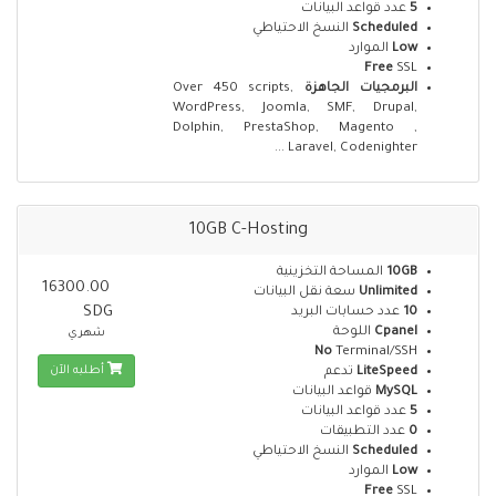
عدد قواعد البيانات
5
النسخ الاحتياطي
Scheduled
الموارد
Low
Free
SSL
Over 450 scripts,
البرمجيات الجاهزة
WordPress, Joomla, SMF, Drupal,
Dolphin, PrestaShop, Magento ,
Laravel, Codenighter ...
10GB C-Hosting
المساحة التخزينية
10GB
16300.00
سعة نقل البيانات
Unlimited
SDG
عدد حسابات البريد
10
اللوحة
Cpanel
شهري
No
Terminal/SSH
أطلبه الآن
تدعم
LiteSpeed
قواعد البيانات
MySQL
عدد قواعد البيانات
5
عدد التطبيقات
0
النسخ الاحتياطي
Scheduled
الموارد
Low
Free
SSL