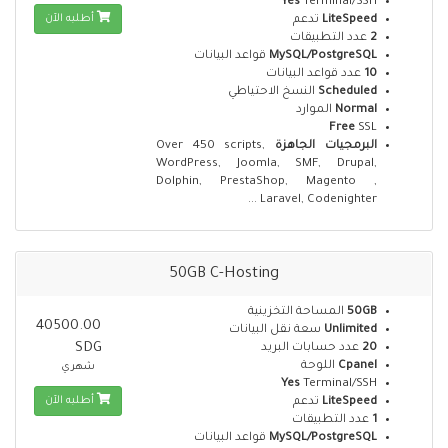
Yes
Terminal/SSH
أطلبه الآن
تدعم
LiteSpeed
عدد التطبيقات
2
قواعد البيانات
MySQL/PostgreSQL
عدد قواعد البيانات
10
النسخ الاحتياطي
Scheduled
الموارد
Normal
Free
SSL
Over 450 scripts,
البرمجيات الجاهزة
WordPress, Joomla, SMF, Drupal,
Dolphin, PrestaShop, Magento ,
Laravel, Codenighter ...
50GB C-Hosting
المساحة التخزينية
50GB
40500.00
سعة نقل البيانات
Unlimited
SDG
عدد حسابات البريد
20
اللوحة
Cpanel
شهري
Yes
Terminal/SSH
أطلبه الآن
تدعم
LiteSpeed
عدد التطبيقات
1
قواعد البيانات
MySQL/PostgreSQL