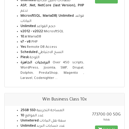
Unlimited
شهادات تأمين مجانية
ASP, .Net, NetCore (last Version), PHP
تدعم
MicrosftSQL, MariaDB| Unlimited
قواعد
البيانات
Unlimited
حجم القواعد
v2012 - v2022
MicrosftSQL
10.x
MariaDB
v7 - v8
PHP
Yes
Remote DB Access
Scheduled
النسخ الاحتياطي
Plesk
اللوحة
البرمجيات الجاهزة
Over 450 scripts,
WordPress, Joomla, SMF, Drupal,
Dolphin, PrestaShop, Magento ,
Laravel, Codenighter ...
Win Business Class 10x
25GB SSD
المساحة التخزينية
773700.00 SDG
10
عدد المواقع
Yıllık
Unmetered
سعة نقل البيانات
Unlimited
عدد حسابات البريد