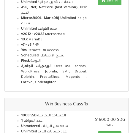
Satın Al
Unlimited
شهادات تأمين مجانية
ASP, .Net, NetCore (last Version), PHP
تدعم
MicrosftSQL, MariaDB| Unlimited
قواعد
البيانات
Unlimited
حجم القواعد
v2012 - v2022
MicrosftSQL
10.x
MariaDB
v7 - v8
PHP
Yes
Remote DB Access
Scheduled
النسخ الاحتياطي
Plesk
اللوحة
البرمجيات الجاهزة
Over 450 scripts,
WordPress, Joomla, SMF, Drupal,
Dolphin, PrestaShop, Magento ,
Laravel, Codenighter ...
Win Business Class 1x
10GB SSD
المساحة التخزينية
516000.00 SDG
1
عدد المواقع
Yıllık
Unmetered
سعة نقل البيانات
Unlimited
عدد حسابات البريد