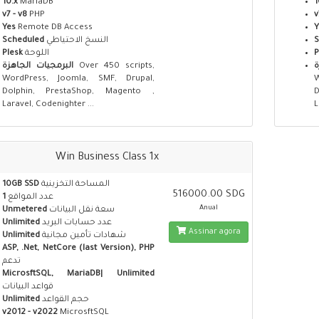
10.x
MariaDB
1
v7 - v8
PHP
v
Yes
Remote DB Access
Y
Scheduled
النسخ الاحتياطي
S
Plesk
اللوحة
P
البرمجيات الجاهزة
Over 450 scripts,
ة
WordPress, Joomla, SMF, Drupal,
Dolphin, PrestaShop, Magento ,
Laravel, Codenighter ...
L
Win Business Class 1x
10GB SSD
المساحة التخزينية
516000.00 SDG
1
عدد المواقع
Anual
Unmetered
سعة نقل البيانات
Unlimited
عدد حسابات البريد
Assinar agora
Unlimited
شهادات تأمين مجانية
ASP, .Net, NetCore (last Version), PHP
تدعم
MicrosftSQL, MariaDB| Unlimited
قواعد البيانات
Unlimited
حجم القواعد
v2012 - v2022
MicrosftSQL