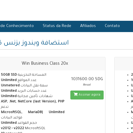
 de Conhecimento
Status da Rede
Afiliados
Contato
استضافة ويندوز بزنس 
Win Business Class 20x
50GB SSD
المساحة التخزينية
2
1031600.00 SDG
Unlimited
عدد المواقع
1
Anual
Unmetered
سعة نقل البيانات
Unlimited
عدد حسابات البريد
U
Assinar agora
Unlimited
شهادات تأمين مجانية
U
ASP, .Net, NetCore (last Version), PHP
A
م
تدعم
MicrosftSQL, MariaDB| Unlimited
ت
قواعد البيانات
Unlimited
حجم القواعد
U
v2012 - v2022
MicrosftSQL
v