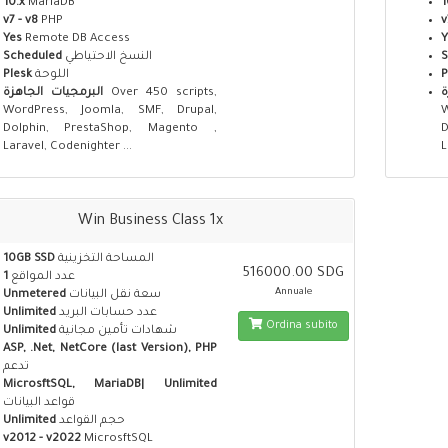
10.x
MariaDB
1
v7 - v8
PHP
v
Yes
Remote DB Access
Y
Scheduled
النسخ الاحتياطي
S
Plesk
اللوحة
P
البرمجيات الجاهزة
Over 450 scripts,
ة
WordPress, Joomla, SMF, Drupal,
Dolphin, PrestaShop, Magento ,
Laravel, Codenighter ...
L
Win Business Class 1x
10GB SSD
المساحة التخزينية
516000.00 SDG
1
عدد المواقع
Annuale
Unmetered
سعة نقل البيانات
Unlimited
عدد حسابات البريد
Ordina subito
Unlimited
شهادات تأمين مجانية
ASP, .Net, NetCore (last Version), PHP
تدعم
MicrosftSQL, MariaDB| Unlimited
قواعد البيانات
Unlimited
حجم القواعد
v2012 - v2022
MicrosftSQL