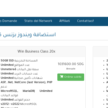
io Domande
Stato del Network
Affiliati
Contattaci!
استضافة ويندوز بزنس 
Win Business Class 20x
50GB SSD
المساحة التخزينية
2
1031600.00 SDG
Unlimited
عدد المواقع
1
Annuale
Unmetered
سعة نقل البيانات
Unlimited
عدد حسابات البريد
U
Ordina subito
Unlimited
شهادات تأمين مجانية
U
ASP, .Net, NetCore (last Version), PHP
A
م
تدعم
MicrosftSQL, MariaDB| Unlimited
ت
قواعد البيانات
Unlimited
حجم القواعد
U
v2012 - v2022
MicrosftSQL
v