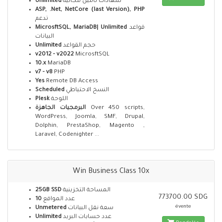
Unlimited
شهادات تأمين مجانية
ASP, .Net, NetCore (last Version), PHP
تدعم
MicrosftSQL, MariaDB| Unlimited
قواعد
البيانات
Unlimited
حجم القواعد
v2012 - v2022
MicrosftSQL
10.x
MariaDB
v7 - v8
PHP
Yes
Remote DB Access
Scheduled
النسخ الاحتياطي
Plesk
اللوحة
البرمجيات الجاهزة
Over 450 scripts,
WordPress, Joomla, SMF, Drupal,
Dolphin, PrestaShop, Magento ,
Laravel, Codenighter ...
Win Business Class 10x
25GB SSD
المساحة التخزينية
773700.00 SDG
10
عدد المواقع
évente
Unmetered
سعة نقل البيانات
Unlimited
عدد حسابات البريد