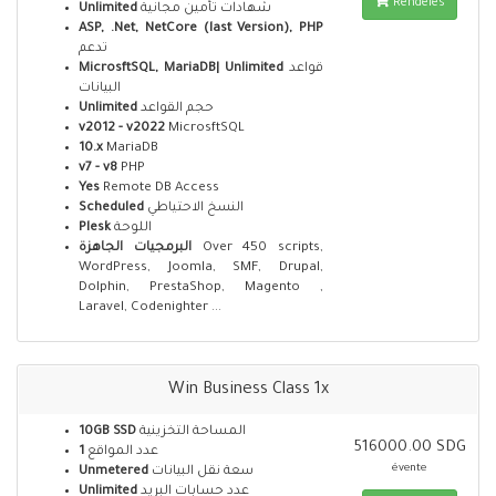
Rendelés
Unlimited
شهادات تأمين مجانية
ASP, .Net, NetCore (last Version), PHP
تدعم
MicrosftSQL, MariaDB| Unlimited
قواعد
البيانات
Unlimited
حجم القواعد
v2012 - v2022
MicrosftSQL
10.x
MariaDB
v7 - v8
PHP
Yes
Remote DB Access
Scheduled
النسخ الاحتياطي
Plesk
اللوحة
البرمجيات الجاهزة
Over 450 scripts,
WordPress, Joomla, SMF, Drupal,
Dolphin, PrestaShop, Magento ,
Laravel, Codenighter ...
Win Business Class 1x
10GB SSD
المساحة التخزينية
516000.00 SDG
1
عدد المواقع
évente
Unmetered
سعة نقل البيانات
Unlimited
عدد حسابات البريد