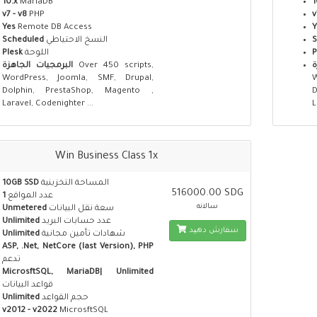
10.x
MariaDB
1
v7 - v8
PHP
v
Yes
Remote DB Access
Y
S
النسخ الاحتياطي
Scheduled
P
اللوحة
Plesk
ة
Over 450 scripts,
البرمجيات الجاهزة
WordPress, Joomla, SMF, Drupal,
Dolphin, PrestaShop, Magento ,
Laravel, Codenighter ...
L
Win Business Class 1x
المساحة التخزينية
10GB SSD
516000.00 SDG
عدد المواقع
1
سالانه
سعة نقل البيانات
Unmetered
عدد حسابات البريد
Unlimited
سفارش دهید
شهادات تأمين مجانية
Unlimited
ASP, .Net, NetCore (last Version), PHP
تدعم
MicrosftSQL, MariaDB| Unlimited
قواعد البيانات
حجم القواعد
Unlimited
v2012 - v2022
MicrosftSQL