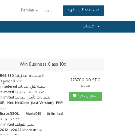
مشاهده کارت خرید
ورود
Persian
حساب
Win Business Class 10x
المساحة التخزينية
5GB SSD
773700.00 SDG
عدد المواقع
0
سالانه
سعة نقل البيانات
Unmetered
عدد حسابات البريد
nlimited
سفارش دهید
شهادات تأمين مجانية
nlimited
SP, .Net, NetCore (last Version), PHP
تدع
MicrosftSQL, MariaDB| Unlimited
قواعد البيانا
حجم القواعد
nlimited
2012 - v2022
MicrosftSQL