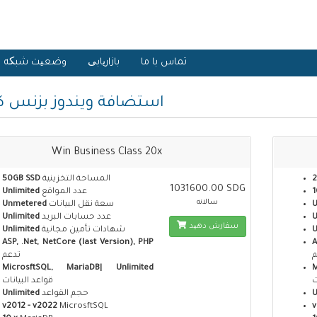
تماس با ما
بازاریابی
وضعیت شبکه
استضافة ويندوز بزنس 
Win Business Class 20x
2
المساحة التخزينية
50GB SSD
1031600.00 SDG
1
عدد المواقع
Unlimited
سالانه
سعة نقل البيانات
Unmetered
U
عدد حسابات البريد
Unlimited
سفارش دهید
U
شهادات تأمين مجانية
Unlimited
ASP, .Net, NetCore (last Version), PHP
A
م
تدعم
MicrosftSQL, MariaDB| Unlimited
ت
قواعد البيانات
U
حجم القواعد
Unlimited
v2012 - v2022
MicrosftSQL
v