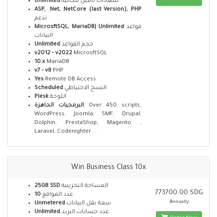
Unlimited
شهادات تأمين مجانية
ASP, .Net, NetCore (last Version), PHP
تدعم
MicrosftSQL, MariaDB| Unlimited
قواعد
البيانات
Unlimited
حجم القواعد
v2012 - v2022
MicrosftSQL
10.x
MariaDB
v7 - v8
PHP
Yes
Remote DB Access
Scheduled
النسخ الاحتياطي
Plesk
اللوحة
البرمجيات الجاهزة
Over 450 scripts,
WordPress, Joomla, SMF, Drupal,
Dolphin, PrestaShop, Magento ,
Laravel, Codenighter ...
Win Business Class 10x
25GB SSD
المساحة التخزينية
773700.00 SDG
10
عدد المواقع
Annually
Unmetered
سعة نقل البيانات
Unlimited
عدد حسابات البريد