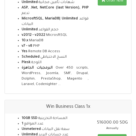
Order Now
Unlimited
شهادات تأمين مجانية
ASP, .Net, NetCore (last Version), PHP
تدعم
MicrosftSQL, MariaDB| Unlimited
قواعد
البيانات
Unlimited
حجم القواعد
v2012 - v2022
MicrosftSQL
10.x
MariaDB
v7 - v8
PHP
Yes
Remote DB Access
Scheduled
النسخ الاحتياطي
Plesk
اللوحة
البرمجيات الجاهزة
Over 450 scripts,
WordPress, Joomla, SMF, Drupal,
Dolphin, PrestaShop, Magento ,
Laravel, Codenighter ...
Win Business Class 1x
10GB SSD
المساحة التخزينية
516000.00 SDG
1
عدد المواقع
Annually
Unmetered
سعة نقل البيانات
Unlimited
عدد حسابات البريد