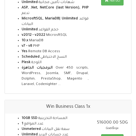
Naruči
Unlimited
شهادات تأمين مجانية
ASP, .Net, NetCore (last Version), PHP
تدعم
MicrosftSQL, MariaDB| Unlimited
قواعد
البيانات
Unlimited
حجم القواعد
v2012 - v2022
MicrosftSQL
10.x
MariaDB
v7 - v8
PHP
Yes
Remote DB Access
Scheduled
النسخ الاحتياطي
Plesk
اللوحة
البرمجيات الجاهزة
Over 450 scripts,
WordPress, Joomla, SMF, Drupal,
Dolphin, PrestaShop, Magento ,
Laravel, Codenighter ...
Win Business Class 1x
10GB SSD
المساحة التخزينية
516000.00 SDG
1
عدد المواقع
Godišnje
Unmetered
سعة نقل البيانات
Unlimited
عدد حسابات البريد