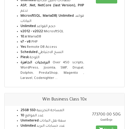
Unlimited
شهادات تأمين مجانية
ASP, .Net, NetCore (last Version), PHP
تدعم
MicrosftSQL, MariaDB| Unlimited
قواعد
البيانات
Unlimited
حجم القواعد
v2012 - v2022
MicrosftSQL
10.x
MariaDB
v7 - v8
PHP
Yes
Remote DB Access
Scheduled
النسخ الاحتياطي
Plesk
اللوحة
البرمجيات الجاهزة
Over 450 scripts,
WordPress, Joomla, SMF, Drupal,
Dolphin, PrestaShop, Magento ,
Laravel, Codenighter ...
Win Business Class 10x
25GB SSD
المساحة التخزينية
773700.00 SDG
10
عدد المواقع
Godišnje
Unmetered
سعة نقل البيانات
Unlimited
عدد حسابات البريد