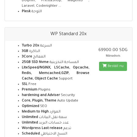
Dolphin, PrestaShop, Magento ,
Laravel, Codenighter ...
Plesk
اللوحة
WP Standard 20x
Turbo 20x
السرعة
69900.00 SDG
3GB
الذاكرة
Månadsvis
3Core
المعالج
25GB SSD Nvme
المساحة التخزينية
Beställ nu
LiteSpeed/NGINX, LSCache, Opcache,
Redis, Memcached,GZIP, Browse
Cache, Object Cache
Support
SSL
Free
Premium
Plugins
hardening and Adviser
Security
Core, Plugin, Theme
Auto Update
Optimized
SEO
Medium to High
الموارد
Unlimited
سعة نقل البيانات
Unlimited
عدد حسابات البريد
Wordpress Last release
تدعم
Scheduled
النسخ الاحتياطي