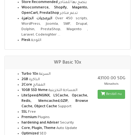
Store Recommended
ينصح بها للمتاجر
Woocommerce, Shopify, Magento,
OpenCart, PrestaShop
تدعم متاجر
البرمجيات الجاهزة
Over 450 scripts,
WordPress, Joomla, SMF, Drupal,
Dolphin, PrestaShop, Magento ,
Laravel, Codenighter ...
Plesk
اللوحة
WP Basic 10x
Turbo 10x
السرعة
43100.00 SDG
2GB
الذاكرة
Månadsvis
2Core
المعالج
10GB SSD Nvme
المساحة التخزينية
Beställ nu
LiteSpeed/NGINX, LSCache, Opcache,
Redis, Memcached,GZIP, Browse
Cache, Object Cache
Support
SSL
Free
Premium
Plugins
hardening and Adviser
Security
Core, Plugin, Theme
Auto Update
Optimized
SEO