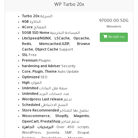
WP Turbo 20x
Turbo 20x
السرعة
97000.00 SDG
4GB
الذاكرة
Månadsvis
4Core
المعالج
50GB SSD Nvme
المساحة التخزينية
Beställ nu
LiteSpeed/NGINX, LSCache, Opcache,
Redis, Memcached,GZIP, Browse
Cache, Object Cache
Support
SSL
Free
Premium
Plugins
hardening and Adviser
Security
Core, Plugin, Theme
Auto Update
Optimized
SEO
High
الموارد
Unlimited
سعة نقل البيانات
Unlimited
عدد حسابات البريد
Wordpress Last release
تدعم
Scheduled
النسخ الاحتياطي
Store Recommended
ينصح بها للمتاجر
Woocommerce, Shopify, Magento,
OpenCart, PrestaShop
تدعم متاجر
البرمجيات الجاهزة
Over 450 scripts,
WordPress, Joomla, SMF, Drupal,