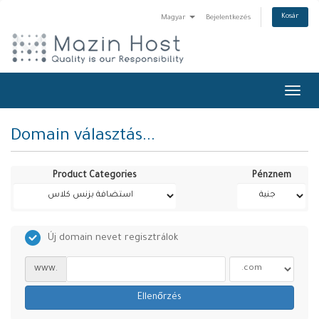
Kosár
Magyar
Bejelentkezés
Toggl
navig
Domain választás...
Product Categories
Pénznem
Új domain nevet regisztrálok
www.
Ellenőrzés