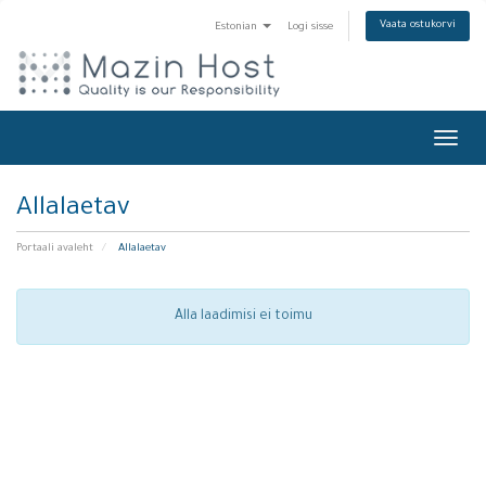
Vaata ostukorvi
Estonian
Logi sisse
Toggl
navig
Allalaetav
Portaali avaleht
Allalaetav
Alla laadimisi ei toimu