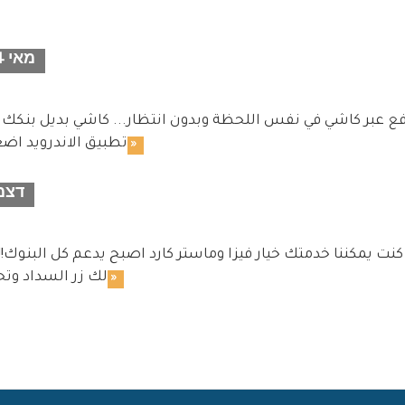
מאי 14
ع عبر كاشي في نفس اللحظة وبدون انتظار... كاشي بديل بنكك مت
تطبيق الاندرويد اضغ
לקריאה נוספת »
דצמב
نت يمكننا خدمتك خيار فيزا وماستر كارد اصبح يدعم كل البنوك!! عند انتقالك لاي فاتور
لك زر السداد وتح
לקריאה נוספת »