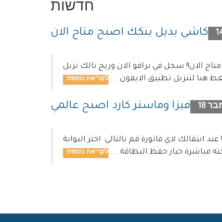
חדשות
كاشي بديل بنكك اصبح متاح الان
اح الان!! سجل في برافو الان وريح بالك نزبل
ط هنا لتنزبل تطبيق الايفون ...
فيزا وماستر كارد اصبح عالمي
ר 18
ة قم بالتالي: اختر البوابة Visa/Mastercard (Global) سيظهر
ته مباشرة خيار حفظ البطاقة ...