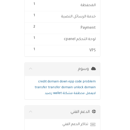
1
المحفظة
1
خدمة الرسائل النصية
2
Payment
1
لوحة التحكم cpanel
1
VPS
وسوم
credit
domain
down
epp code
problem
transfer
transfer domain
unlock domain
لايعمل
محظفة
مشكلة
wallet
رصيد
الدعم الفني
تذاكر الدعم الفني