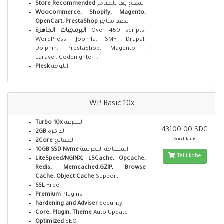
Store Recommended
ينصح بها للمتاجر
Woocommerce, Shopify, Magento,
OpenCart, PrestaShop
تدعم متاجر
البرمجيات الجاهزة
Over 450 scripts,
WordPress, Joomla, SMF, Drupal,
Dolphin, PrestaShop, Magento ,
Laravel, Codenighter ...
Plesk
اللوحة
WP Basic 10x
Turbo 10x
السرعة
43100.00 SDG
2GB
الذاكرة
Kord kuus
2Core
المعالج
10GB SSD Nvme
المساحة التخزينية
Telli kohe
LiteSpeed/NGINX, LSCache, Opcache,
Redis, Memcached,GZIP, Browse
Cache, Object Cache
Support
SSL
Free
Premium
Plugins
hardening and Adviser
Security
Core, Plugin, Theme
Auto Update
Optimized
SEO