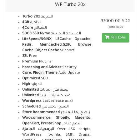
WP Turbo 20x
Turbo 20x
السرعة
97000.00 SDG
4GB
الذاكرة
Kord kuus
4Core
المعالج
50GB SSD Nvme
المساحة التخزينية
Telli kohe
LiteSpeed/NGINX, LSCache, Opcache,
Redis, Memcached,GZIP, Browse
Cache, Object Cache
Support
SSL
Free
Premium
Plugins
hardening and Adviser
Security
Core, Plugin, Theme
Auto Update
Optimized
SEO
High
الموارد
Unlimited
سعة نقل البيانات
Unlimited
عدد حسابات البريد
Wordpress Last release
تدعم
Scheduled
النسخ الاحتياطي
Store Recommended
ينصح بها للمتاجر
Woocommerce, Shopify, Magento,
OpenCart, PrestaShop
تدعم متاجر
البرمجيات الجاهزة
Over 450 scripts,
WordPress, Joomla, SMF, Drupal,