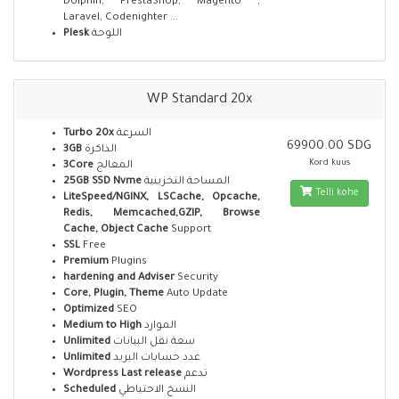
Dolphin, PrestaShop, Magento ,
Laravel, Codenighter ...
Plesk
اللوحة
WP Standard 20x
Turbo 20x
السرعة
69900.00 SDG
3GB
الذاكرة
Kord kuus
3Core
المعالج
25GB SSD Nvme
المساحة التخزينية
Telli kohe
LiteSpeed/NGINX, LSCache, Opcache,
Redis, Memcached,GZIP, Browse
Cache, Object Cache
Support
SSL
Free
Premium
Plugins
hardening and Adviser
Security
Core, Plugin, Theme
Auto Update
Optimized
SEO
Medium to High
الموارد
Unlimited
سعة نقل البيانات
Unlimited
عدد حسابات البريد
Wordpress Last release
تدعم
Scheduled
النسخ الاحتياطي